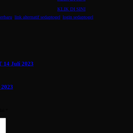
KLIK DI SINI
terbaru
,
link alternatif sedaptogel
,
login sedaptogel
14 Juli 2023
 2023
dai
*