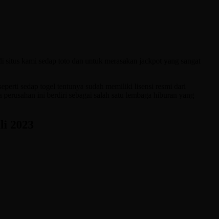
i situs kami sedap toto dan untuk merasakan jackpot yang sangat
eperti sedap togel tentunya sudah memiliki lisensi resmi dari
erusahan ini berdiri sebagai salah satu lembaga hiburan yang
li 2023