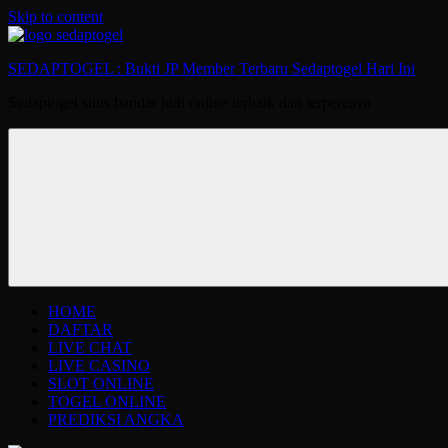
Skip to content
SEDAPTOGEL : Bukti JP Member Terbaru Sedaptogel Hari Ini
Sedaptogel situs bandar judi online terbaik dan terpercaya
HOME
DAFTAR
LIVE CHAT
LIVE CASINO
SLOT ONLINE
TOGEL ONLINE
PREDIKSI ANGKA