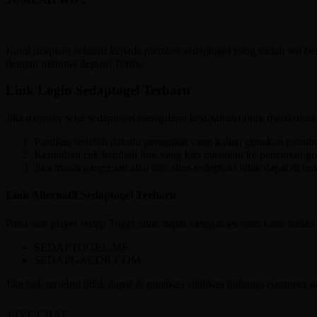
Kami ucapkan selamat kepada member sedaptogel yang sudah wd besar 
dengan minimal deposit 10ribu.
Link Login Sedaptogel Terbaru
Jika member setia sedaptogel mengalami kesusahan untuk melakukan 
Pastikan terlebih dahulu perangkat yang kalian gunakan terhu
Kemudian cek kembali link yang kita masukan ke pencarian goo
Jika masih gangguan atau link situs sedaptoto tidak dapat di 
Link Alternatif Sedaptogel Terbaru
Pada saat player sedap Togel tidak dapat mengakses situs kami kalian 
SEDAPTOGEL.ME
SEDAPGACOR.COM
Jika link tersebut tidak dapat di gunakan silahkan hubungi costumer s
LIVE CHAT