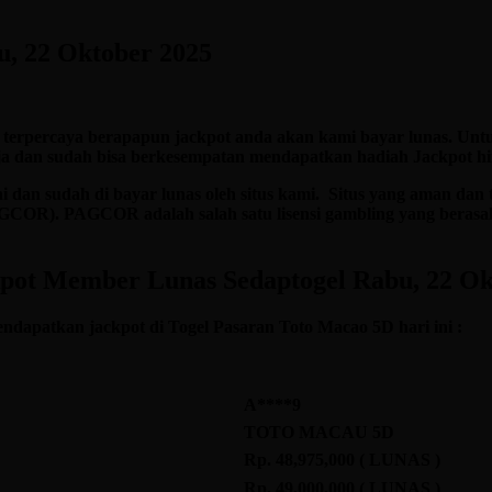
, 22 Oktober 2025
n terpercaya berapapun jackpot anda akan kami bayar lunas. Unt
aja dan sudah bisa berkesempatan mendapatkan hadiah Jackpot hi
ni dan sudah di bayar lunas oleh situs kami. Situs yang aman dan t
OR). PAGCOR adalah salah satu lisensi gambling yang berasal dar
kpot Member Lunas Sedaptogel Rabu, 22 Ok
ndapatkan jackpot di Togel Pasaran Toto Macao 5D hari ini :
A****9
TOTO MACAU 5D
Rp. 48,975,000 ( LUNAS )
Rp. 49,000,000 ( LUNAS )