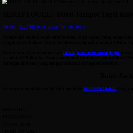
SEDAPTOGEL : Bukti Jackpot Togel Rabu
Oktober 22, 2025
bukti sedap
No comments
Sedaptogel adalah salah satu bandar togel online yang aman da
sangat besar kalian cukup melakukan deposit minimal 10ribu s
Di sini kita akan memberikan
bukti jp member sedaptogel
hari i
resmi dari Philippine Amusement and Gaming Corporation ( PAGC
lembaga hiburan yang sangat terkenal di negara tersebut.
Bukti Jac
Di bawah ini adalah salah satu member
SEDAPTOGEL
yang me
USER ID :
PERMAINAN :
TOTAL WIN :
JUMLAH WD :