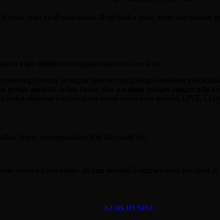
esar hari ini di situs kami. Bagi bosku yang ingin merasakan j
ukan login silahkan menggunakan cara berikut.
terhubung dengan jaringan internet yang bagus sebelum melakuka
n google apakah sudah benar dan pastikan jangan sampai ada kesa
t di buka silahkan kunjungi wa resmi kami atau melalui LIVE CH
alian dapat menggunakan link alternatif ini.
umer service kami online 24 jam melalui Telegram atau live chat d
KLIK DI SINI