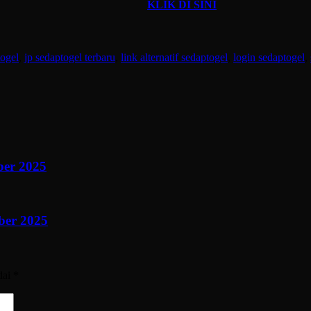
KLIK DI SINI
togel
,
jp sedaptogel terbaru
,
link alternatif sedaptogel
,
login sedaptogel
,
ber 2025
ber 2025
dai
*