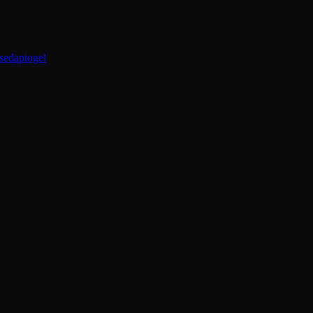
sedaptogel