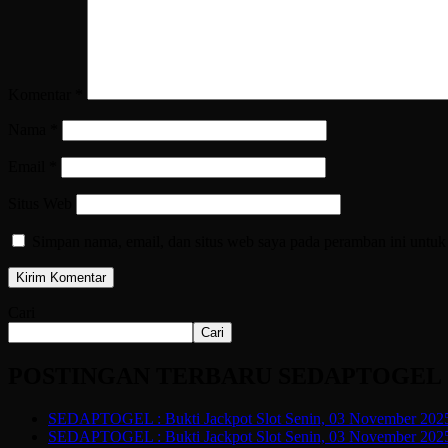
Komentar
*
Nama
*
Email
*
Situs Web
Simpan nama, email, dan situs web saya pada peramban ini untuk
Cari
Cari
POSTINGAN TERBARU SEDAPTOGEL
SEDAPTOGEL : Bukti Jackpot Slot Senin, 03 November 202
SEDAPTOGEL : Bukti Jackpot Slot Senin, 03 November 202