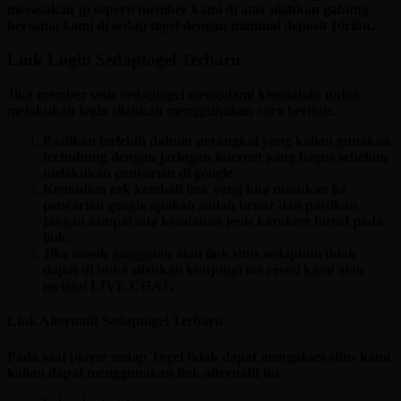
merasakan jp seperti member kami di atas silahkan gabung
bersama kami di sedap togel dengan minimal deposit 10ribu.
Link Login Sedaptogel Terbaru
Jika member setia sedaptogel mengalami kesusahan untuk
melakukan login silahkan menggunakan cara berikut.
Pastikan terlebih dahulu perangkat yang kalian gunakan
terhubung dengan jaringan internet yang bagus sebelum
melakukan pencarian di google
Kemudian cek kembali link yang kita masukan ke
pencarian google apakah sudah benar dan pastikan
jangan sampai ada kesalahan jenis karakter huruf pada
link.
Jika masih gangguan atau link situs sedaptoto tidak
dapat di buka silahkan kunjungi wa resmi kami atau
melalui LIVE CHAT.
Link Alternatif Sedaptogel Terbaru
Pada saat player sedap Togel tidak dapat mengakses situs kami
kalian dapat menggunakan link alternatif ini.