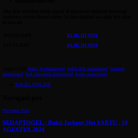
linksedaptogel.com
Jika link tersebut tidak dapat di gunakan silahkan hubungi
costumer service kami online 24 jam melalui wa atau live chat
di bawah.
WHATSAPP
KLIK DI SINI
LIVECHAT
KLIK DI SINI
Tagged with
bukti jp sedaptogel
,
bukti tf jp sedaptogel
,
jackpot
sedaptogel
,
link alternatif sedaptogel
,
login sedaptogel
TOGEL ONLINE
Navigasi pos
Previous Post
SEDAPTOGEL : Bukti Jackpot Slot SABTU , 10
AGUSTUS 2024