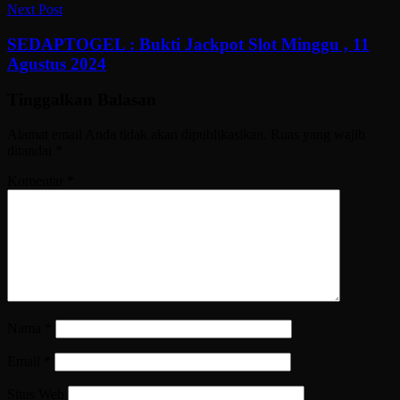
Next Post
SEDAPTOGEL : Bukti Jackpot Slot Minggu , 11
Agustus 2024
Tinggalkan Balasan
Alamat email Anda tidak akan dipublikasikan.
Ruas yang wajib
ditandai
*
Komentar
*
Nama
*
Email
*
Situs Web