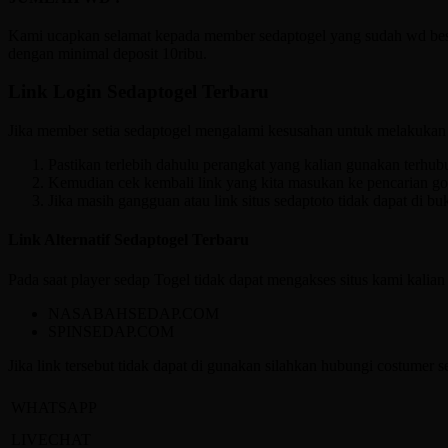
Kami ucapkan selamat kepada member sedaptogel yang sudah wd besar 
dengan minimal deposit 10ribu.
Link Login Sedaptogel Terbaru
Jika member setia sedaptogel mengalami kesusahan untuk melakukan 
Pastikan terlebih dahulu perangkat yang kalian gunakan terhu
Kemudian cek kembali link yang kita masukan ke pencarian goo
Jika masih gangguan atau link situs sedaptoto tidak dapat di 
Link Alternatif Sedaptogel Terbaru
Pada saat player sedap Togel tidak dapat mengakses situs kami kalian 
NASABAHSEDAP.COM
SPINSEDAP.COM
Jika link tersebut tidak dapat di gunakan silahkan hubungi costumer s
WHATSAPP
LIVECHAT