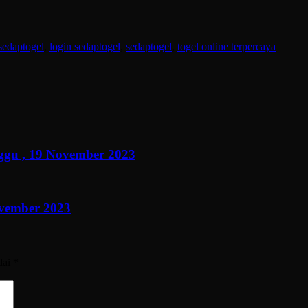
 sedaptogel
,
login sedaptogel
,
sedaptogel
,
togel online terpercaya
u , 19 November 2023
vember 2023
dai
*