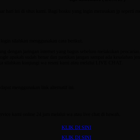
hari ini di situs kami. Bagi bosku yang ingin merasakan jp seperti m
login silahkan menggunakan cara berikut.
bung dengan jaringan internet yang bagus sebelum melakukan pencarian
gle apakah sudah benar dan pastikan jangan sampai ada kesalahan jenis
buka silahkan kunjungi wa resmi kami atau melalui LIVE CHAT.
dapat menggunakan link alternatif ini.
ervice kami online 24 jam melalui wa atau live chat di bawah.
KLIK DI SINI
KLIK DI SINI