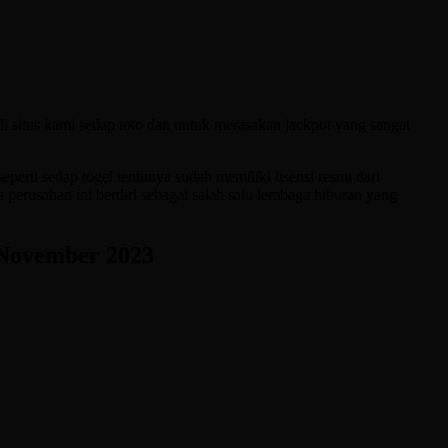
i situs kami sedap toto dan untuk merasakan jackpot yang sangat
eperti sedap togel tentunya sudah memiliki lisensi resmi dari
erusahan ini berdiri sebagai salah satu lembaga hiburan yang
November 2023