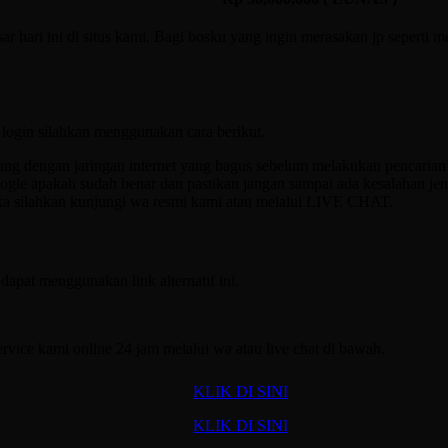
hari ini di situs kami. Bagi bosku yang ingin merasakan jp seperti m
login silahkan menggunakan cara berikut.
bung dengan jaringan internet yang bagus sebelum melakukan pencarian
gle apakah sudah benar dan pastikan jangan sampai ada kesalahan jenis
buka silahkan kunjungi wa resmi kami atau melalui LIVE CHAT.
dapat menggunakan link alternatif ini.
ervice kami online 24 jam melalui wa atau live chat di bawah.
KLIK DI SINI
KLIK DI SINI