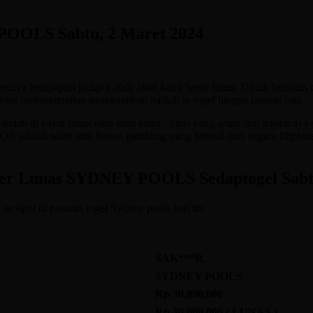
OOLS Sabtu, 2 Maret 2024
percaya berapapun jackpot anda akan kami bayar lunas. Untuk bermain d
bisa berkesempatan mendapatkan hadiah jp togel hingga ratusan juta.
 sudah di bayar lunas oleh situs kami. Situs yang aman dan terpercaya s
ah salah satu lisensi gambling yang berasal dari negara filiphina p
er Lunas SYDNEY POOLS Sedaptogel Sabtu
ackpot di pasaran togel Sydney pools hari ini
SAK***R
SYDNEY POOLS
Rp 30,000,000
Rp 30,000,000 ( LUNAS )