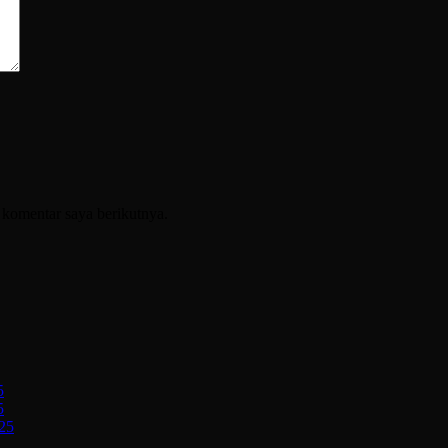
 komentar saya berikutnya.
5
5
25