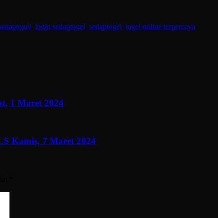
 sedaptogel
,
login sedaptogel
,
sedaptogel
,
togel online terpercaya
, 1 Maret 2024
Kamis, 7 Maret 2024
dai
*