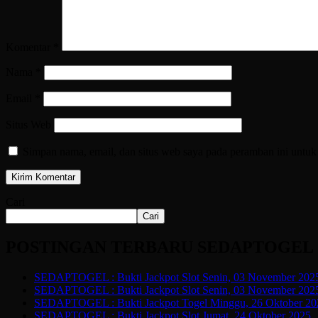
Komentar
*
Nama
*
Email
*
Situs Web
Simpan nama, email, dan situs web saya pada peramban ini untuk
Cari
Cari
POSTINGAN TERBARU SEDAPTOGEL
SEDAPTOGEL : Bukti Jackpot Slot Senin, 03 November 202
SEDAPTOGEL : Bukti Jackpot Slot Senin, 03 November 202
SEDAPTOGEL : Bukti Jackpot Togel Minggu, 26 Oktober 20
SEDAPTOGEL : Bukti Jackpot Slot Jumat, 24 Oktober 2025