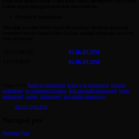
Pada saat player sedap Togel tidak dapat mengakses situs kami
kalian dapat menggunakan link alternatif ini.
rebrand.ly/gamesedap
Jika link tersebut tidak dapat di gunakan silahkan hubungi
costumer service kami online 24 jam melalui telegram atau live
chat di bawah.
TELEGRAM
KLIK DI SINI
LIVECHAT
KLIK DI SINI
Tagged with
bukti jp sedaptogel
,
bukti tf jp sedaptogel
,
jackpot
sedaptogel
,
jp sedaptogel terbaru
,
link alternatif sedaptogel
,
login
sedaptogel
,
online
,
sedaptogel
,
slot online terpercaya
SLOT ONLINE
Navigasi pos
Previous Post