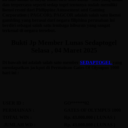
dan terpercaya seperti sedap togel tentunya sudah memiliki
lisensi resmi dari Philippine Amusement and Gaming
Corporation ( PAGCOR). PAGCOR adalah salah satu lisensi
gambling yang berasal dari negara filiphina perusahan ini
berdiri sebagai salah satu lembaga hiburan yang sangat
terkenal di negara tersebut.
Bukti Jp Member Lunas Sedaptogel
Selasa , 04 Maret 2025
Di bawah ini adalah salah satu member
SEDAPTOGEL
yang
mendapatkan jackpot di Permainan Gates Of Olympus 1000
hari ini :
USER ID :
GO******02
PERMAINAN :
GATES OF OLYMPUS 1000
TOTAL WIN :
Rp. 43.000.000 ( LUNAS )
JUMLAH WD :
Rp. 43.000.000 ( LUNAS )