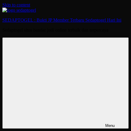
Skip to content
SEDAPTOGEL : Bukti JP Member Terbaru Sedaptogel Hari Ini
Sedaptogel situs bandar judi online terbaik dan terpercaya
Menu