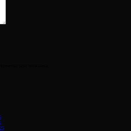
 komentar saya berikutnya.
5
5
25