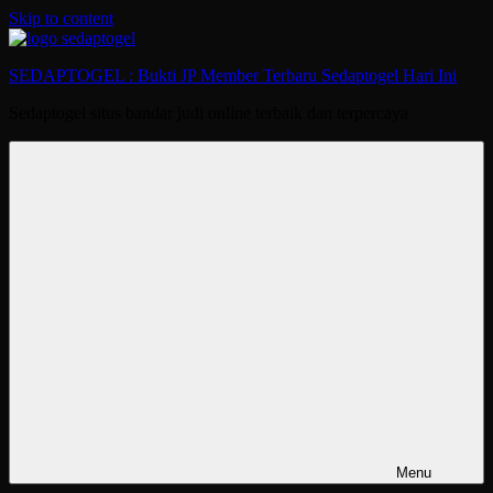
Skip to content
SEDAPTOGEL : Bukti JP Member Terbaru Sedaptogel Hari Ini
Sedaptogel situs bandar judi online terbaik dan terpercaya
Menu