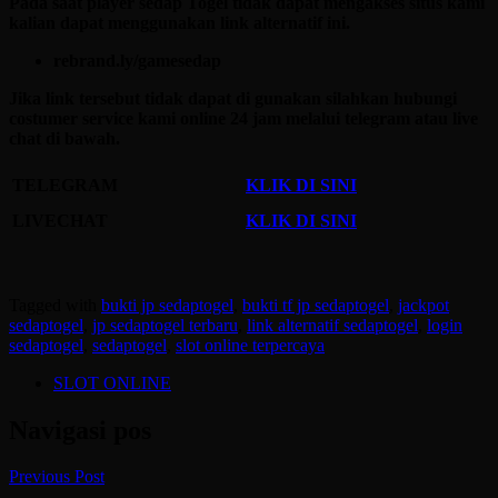
Pada saat player sedap Togel tidak dapat mengakses situs kami
kalian dapat menggunakan link alternatif ini.
rebrand.ly/gamesedap
Jika link tersebut tidak dapat di gunakan silahkan hubungi
costumer service kami online 24 jam melalui telegram atau live
chat di bawah.
TELEGRAM
KLIK DI SINI
LIVECHAT
KLIK DI SINI
Tagged with
bukti jp sedaptogel
,
bukti tf jp sedaptogel
,
jackpot
sedaptogel
,
jp sedaptogel terbaru
,
link alternatif sedaptogel
,
login
sedaptogel
,
sedaptogel
,
slot online terpercaya
SLOT ONLINE
Navigasi pos
Previous Post