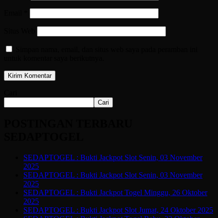
Email
*
Situs Web
Simpan nama, email, dan situs web saya pada peramban ini
untuk komentar saya berikutnya.
Cari
Cari
POSTINGAN TERBARU
SEDAPTOGEL
SEDAPTOGEL : Bukti Jackpot Slot Senin, 03 November
2025
SEDAPTOGEL : Bukti Jackpot Slot Senin, 03 November
2025
SEDAPTOGEL : Bukti Jackpot Togel Minggu, 26 Oktober
2025
SEDAPTOGEL : Bukti Jackpot Slot Jumat, 24 Oktober 2025