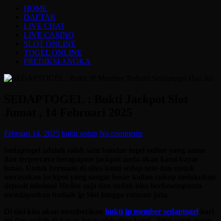
HOME
DAFTAR
LIVE CHAT
LIVE CASINO
SLOT ONLINE
TOGEL ONLINE
PREDIKSI ANGKA
SEDAPTOGEL : Bukti Jackpot Slot
Jumat , 14 Februari 2025
Februari 14, 2025
bukti sedap
No comments
Sedaptogel adalah salah satu bandar togel online yang aman
dan terpercaya berapapun jackpot anda akan kami bayar
lunas. Untuk bermain di situs kami sedap toto dan untuk
merasakan jackpot yang sangat besar kalian cukup melakukan
deposit minimal 10ribu saja dan sudah bisa berkesempatan
mendapatkan hadiah jp Slot hingga ratusan juta.
Di sini kita akan memberikan
bukti jp member sedaptogel
hari
ini dan sudah di bayar lunas oleh situs kami. Situs yang aman