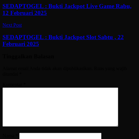
SEDAPTOGEL : Bukti Jackpot Live Game Rabu,
12 Februari 2025
Next Post
SEDAPTOGEL : Bukti Jackpot Slot Sabtu , 22
Februari 2025
Tinggalkan Balasan
Alamat email Anda tidak akan dipublikasikan.
Ruas yang wajib
ditandai
*
Komentar
*
Nama
*