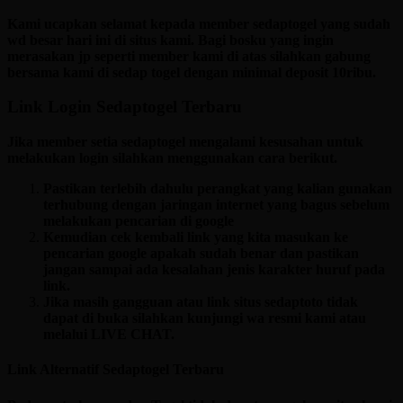
Kami ucapkan selamat kepada member sedaptogel yang sudah
wd besar hari ini di situs kami. Bagi bosku yang ingin
merasakan jp seperti member kami di atas silahkan gabung
bersama kami di sedap togel dengan minimal deposit 10ribu.
Link Login Sedaptogel Terbaru
Jika member setia sedaptogel mengalami kesusahan untuk
melakukan login silahkan menggunakan cara berikut.
Pastikan terlebih dahulu perangkat yang kalian gunakan
terhubung dengan jaringan internet yang bagus sebelum
melakukan pencarian di google
Kemudian cek kembali link yang kita masukan ke
pencarian google apakah sudah benar dan pastikan
jangan sampai ada kesalahan jenis karakter huruf pada
link.
Jika masih gangguan atau link situs sedaptoto tidak
dapat di buka silahkan kunjungi wa resmi kami atau
melalui LIVE CHAT.
Link Alternatif Sedaptogel Terbaru