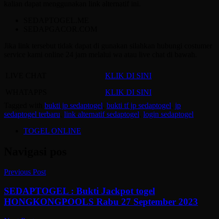
kalian dapat menggunakan link alternatif ini.
SEDAPTOGEL.ME
SEDAPGACOR.COM
Jika link tersebut tidak dapat di gunakan silahkan hubungi costumer
service kami online 24 jam melalui wa atau live chat di bawah.
LIVE CHAT
KLIK DI SINI
WHATAPPS
KLIK DI SINI
Tagged with
bukti jp sedaptogel
,
bukti tf jp sedaptogel
,
jp
sedaptogel terbaru
,
link alternatif sedaptogel
,
login sedaptogel
TOGEL ONLINE
Navigasi pos
Previous Post
SEDAPTOGEL : Bukti Jackpot togel
HONGKONGPOOLS Rabu 27 September 2023