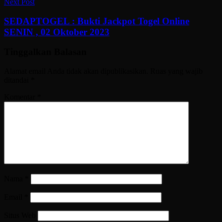
Next Post
SEDAPTOGEL : Bukti Jackpot Togel Online
SENIN , 02 Oktober 2023
Tinggalkan Balasan
Alamat email Anda tidak akan dipublikasikan.
Ruas yang wajib
ditandai
*
Komentar
*
Nama
*
Email
*
Situs Web