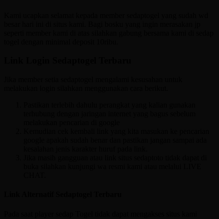
Kami ucapkan selamat kepada member sedaptogel yang sudah wd
besar hari ini di situs kami. Bagi bosku yang ingin merasakan jp
seperti member kami di atas silahkan gabung bersama kami di sedap
togel dengan minimal deposit 10ribu.
Link Login Sedaptogel Terbaru
Jika member setia sedaptogel mengalami kesusahan untuk
melakukan login silahkan menggunakan cara berikut.
Pastikan terlebih dahulu perangkat yang kalian gunakan
terhubung dengan jaringan internet yang bagus sebelum
melakukan pencarian di google
Kemudian cek kembali link yang kita masukan ke pencarian
google apakah sudah benar dan pastikan jangan sampai ada
kesalahan jenis karakter huruf pada link.
Jika masih gangguan atau link situs sedaptoto tidak dapat di
buka silahkan kunjungi wa resmi kami atau melalui LIVE
CHAT.
Link Alternatif Sedaptogel Terbaru
Pada saat player sedap Togel tidak dapat mengakses situs kami