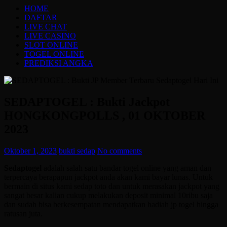
HOME
DAFTAR
LIVE CHAT
LIVE CASINO
SLOT ONLINE
TOGEL ONLINE
PREDIKSI ANGKA
SEDAPTOGEL : Bukti Jackpot
HONGKONGPOLLS , 01 OKTOBER
2023
Oktober 1, 2023
bukti sedap
No comments
Sedaptogel
adalah salah satu bandar togel online yang aman dan
terpercaya berapapun jackpot anda akan kami bayar lunas. Untuk
bermain di situs kami sedap toto dan untuk merasakan jackpot yang
sangat besar kalian cukup melakukan deposit minimal 10ribu saja
dan sudah bisa berkesempatan mendapatkan hadiah jp togel hingga
ratusan juta.