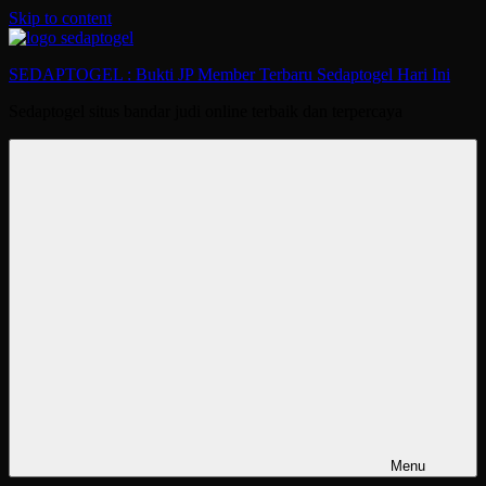
Skip to content
SEDAPTOGEL : Bukti JP Member Terbaru Sedaptogel Hari Ini
Sedaptogel situs bandar judi online terbaik dan terpercaya
Menu